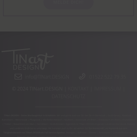
MELDE DICH!
info@TINart.DESIGN
01522 522 79 35
© 2024 TINart.DESIGN |
KONTAKT
|
IMPRESSUM
|
DATENSCHUTZ
TINart.DESIGN – Deine Werbeagentur in Griesheim
: Wir sind gerne auch vor Ort bei Dir in Darmstadt | Groß-Gerau | Riedstadt |
Büttelborn | Weiterstadt | Pfungstadt | Mörfelden-Walldorf | Nauheim | Stockstadt am Rhein | Biebesheim am Rhein | Bischofsheim
| Trebur | Rüsselsheim am Main | Gernsheim | Groß-Zimmern. Eigentlich ist TINart.DESIGN im ganzen Landkreis Darmstadt-Dieburg
und Landkreis Groß-Gerau unterwegs. Wir kommen auch zu Dir: wo wohnst Du?
Ein kleines ABC als Keywords aus dem
Tätigkeitsbereich von TINart.DESIGN als Full-Service-Agentur:
Anzeigen | Aufkleber | Banner | Broschüren | Content-Marketing |
Digitales Marketing | E-Mail-Marketing | Foto & Video | Geschäftsberichte | Geschäftsausstattungen |