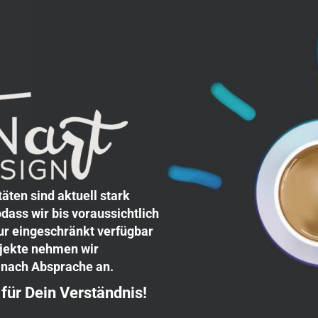
eine
afik- und
iesheim
ve Ideen in Dein
u bei TINart.DESIGN
ding, Grafikdesign,
äten sind aktuell stark
, Webdesign und E-
dass wir bis voraussichtlich
auf effektivem
ur eingeschränkt verfügbar
ojekte nehmen wir
kskraft,
h nach Absprache an.
rken.
für Dein Verständnis!
hneiderte