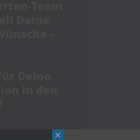
erten-Team
ell Deine
-Wünsche –
für Deine
ion in den
!
Close