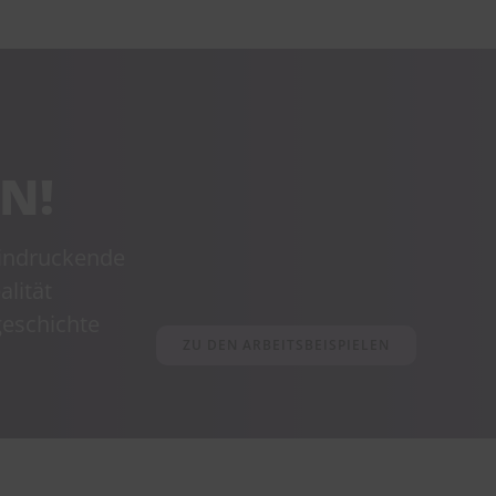
N!
eindruckende
alität
geschichte
ZU DEN ARBEITSBEISPIELEN