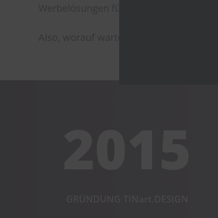
Werbelösungen für Dich und Deine Zielg
Also, worauf wartest Du noch?
2015
GRÜNDUNG TINart.DESIGN