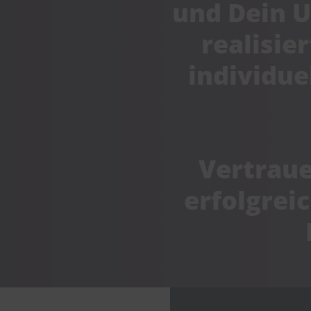
und Dein 
realisie
individue
Vertraue
erfolgrei